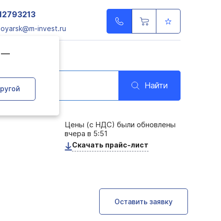
12793213
noyarsk@m-invest.ru
д —
Найти
ругой
Цены (с НДС) были обновлены
вчера в 5:51
Скачать прайс-лист
Оставить заявку