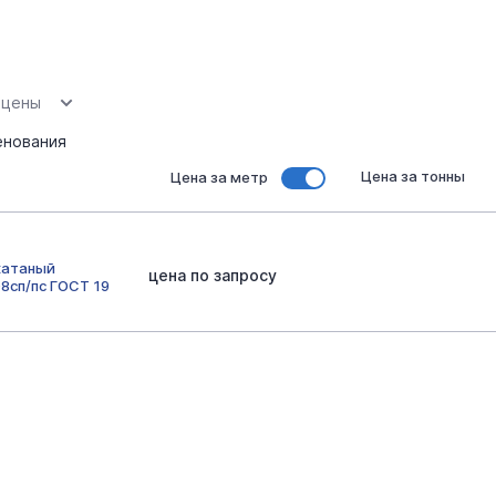
 цены
нования
Цена за тонны
Цена за метр
катаный
цена по запросу
8сп/пс ГОСТ 19