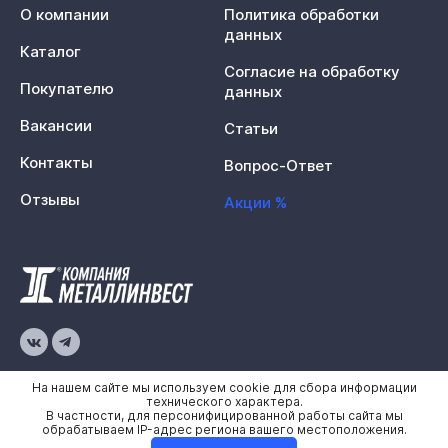
О компании
Политика обработки
данных
Каталог
Согласие на обработку
Покупателю
данных
Вакансии
Статьи
Контакты
Вопрос-Ответ
Отзывы
Акции %
© 2026 «Металлинвест»
На нашем сайте мы используем cookie для сбора информации
технического характера.
В частности, для персонифицированной работы сайта мы
Политика конфиденциальности
обрабатываем IP-адрес региона вашего местоположения.