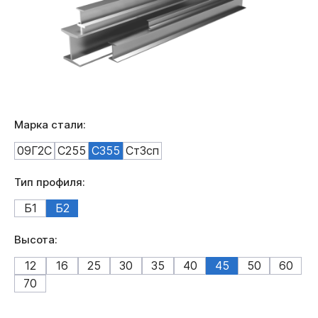
Марка стали:
09Г2С
С255
С355
Ст3сп
Тип профиля:
Б1
Б2
Высота:
12
16
25
30
35
40
45
50
60
70