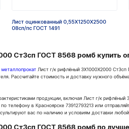
Лист оцинкованный 0,55Х1250Х2500
08сп/пс ГОСТ 1491
00 Ст3сп ГОСТ 8568 ромб купить оп
ь металлопрокат
Лист г/к рифлёный 3Х1000Х2000 Ст3сп 
теля. Рассчитайте стоимость и доставку нужного объё
рактеристиками продукции, включая Лист г/к рифлёный
по телефону в Красноярске 73912793213 или отправляйт
нсультируют вас по наличию и условиям доставки любой
000 Ст3сп ГОСТ 8568 ромб по лучше