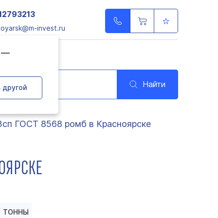
12793213
noyarsk@m-invest.ru
д —
Найти
 другой
3сп ГОСТ 8568 ромб в Красноярске
НОЯРСКЕ
ТОННЫ