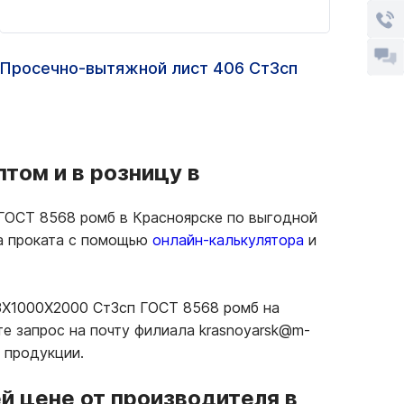
Просечно-вытяжной лист 406 Ст3сп
Лист
08сп
том и в розницу в
ГОСТ 8568 ромб в Красноярске по выгодной
ма проката с помощью
онлайн-калькулятора
и
 3Х1000Х2000 Ст3сп ГОСТ 8568 ромб на
е запрос на почту филиала krasnoyarsk@m-
 продукции.
й цене от производителя в