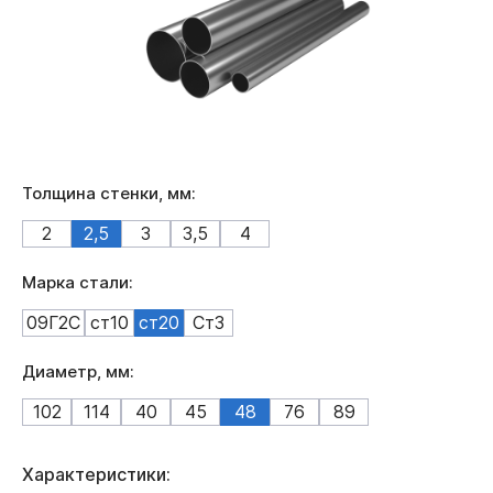
Толщина стенки, мм:
2
2,5
3
3,5
4
Марка стали:
09Г2С
ст10
ст20
Ст3
Диаметр, мм:
102
114
40
45
48
76
89
Характеристики: