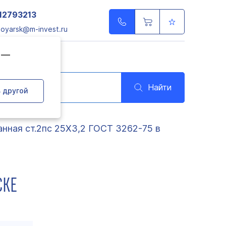
12793213
noyarsk@m-invest.ru
д —
Найти
 другой
нная ст.2пс 25Х3,2 ГОСТ 3262-75 в
СКЕ